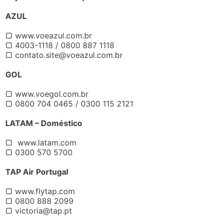
AZUL
▢ www.voeazul.com.br
▢ 4003-1118 / 0800 887 1118
▢
contato.site@voeazul.com.br
GOL
▢ www.voegol.com.br
▢ 0800 704 0465 / 0300 115 2121
LATAM – Doméstico
▢ www.latam.com
▢ 0300 570 5700
TAP Air Portugal
▢ www.flytap.com
▢ 0800 888 2099
▢
victoria@tap.pt