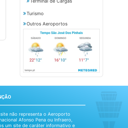
Terminal de Cargas
Turismo
Outros Aeroportos
NÇÃO
 site não representa o Aeroporto
rnacional Afonso Pena ou Infraero,
s um site de caráter informativo e