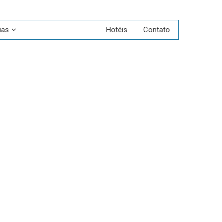
ias
Aluguel de Carros
Hotéis
Contato